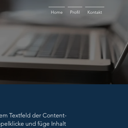
Home
Profil
Kontakt
nem Textfeld der Content-
elklicke und füge Inhalt